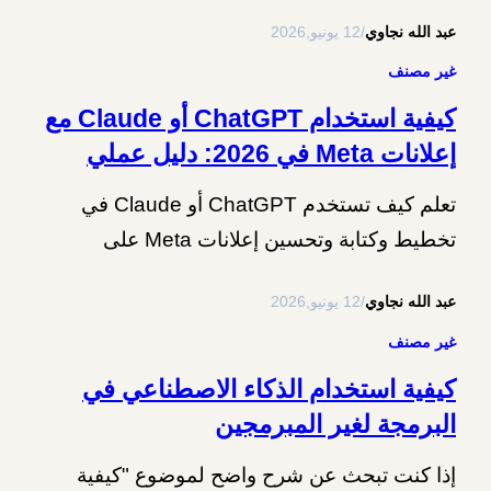
تحسين Pins، وتجهيز حملات إعلانية أكثر تنظيماً.
عبد الله نجاوي
/
12 يونيو,2026
غير مصنف
كيفية استخدام ChatGPT أو Claude مع
إعلانات Meta في 2026: دليل عملي
تعلم كيف تستخدم ChatGPT أو Claude في
تخطيط وكتابة وتحسين إعلانات Meta على
فيسبوك وإنستغرام، مع أمثلة Prompts وقائمة
عبد الله نجاوي
/
12 يونيو,2026
مراجعة قبل النشر.
غير مصنف
كيفية استخدام الذكاء الاصطناعي في
البرمجة لغير المبرمجين
إذا كنت تبحث عن شرح واضح لموضوع "كيفية