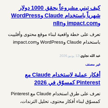
كيف تبني مشروعاً يحقق 1000 دولار
شهرياً باستخدام Claude وWordPress
وimpact.com وn8n
تعرف على خطة واقعية لبناء موقع محتوى وأفلييت
باستخدام Claude وWordPress وimpact.com
وn8n، مع أمثلة أتمتة وحسابات للوصول إلى 1000
عبد الله نجاوي
/
12 يونيو,2026
دولار شهرياً.
غير مصنف
أفكار عملية لاستخدام Claude مع
Pinterest كمسوّق في 2026
تعرف على طرق استخدام Claude مع Pinterest
كمسوّق لبناء أفكار محتوى، تحليل الترندات،