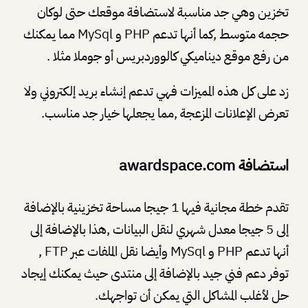
تخزين وهي جد مناسبة لاستضافة موقعك حتى لوكان
حجمه متوسط ,كما أنها تدعم PHP و MySql مما يمكنك
من رفع موقع ديناميكي كالووردبريس أو جوملا مثلا .
زد على كل هذه المميزات فهي تدعم إنشاء بريد إلكتروني ولا
تعرض الإعلانات المزعجة ,مما يجعلها خيار جد مناسب.
استضافة awardspace.com
تقدم خطة مجانية فيها 1 جيجا مساحة تخزينية بالإضافة
إلى 5 جيجا معدل شهري لنقل البيانات ,هذا بالإضافة إلى
أنها تدعم PHP و MySql وأيضا نقل الملفات عبر FTP ,
توفر دعم فني جيد بالإضافة إلى منتدى حيث يمكنك إيجاد
حل لأغلب المشاكل التي يمكن أن تواجهك.