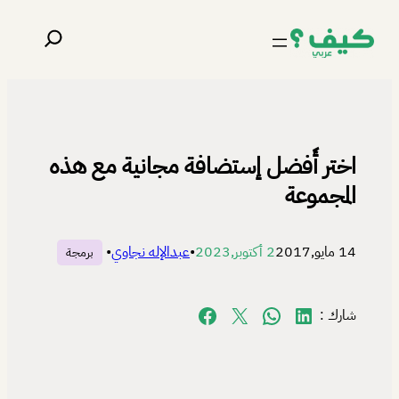
تخطى
البحث
إلى
المحتوى
اختر أَفضل إستضافة مجانية مع هذه
المجموعة
14 مايو,2017
2 أكتوبر,2023
•
عبدالإله نجاوي
•
برمجة
Share on Facebook
Share on X
Share on WhatsApp
Share on LinkedIn
شارك :