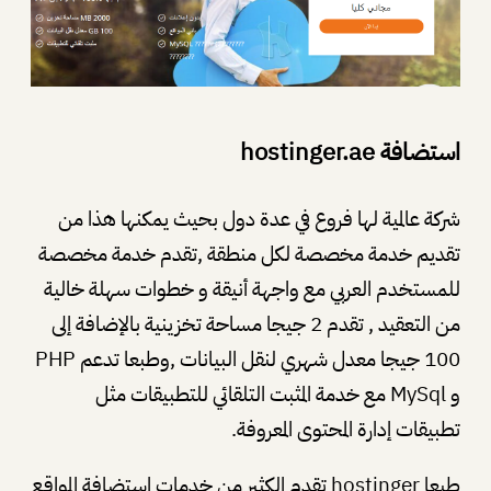
استضافة hostinger.ae
شركة عالمية لها فروع في عدة دول بحيث يمكنها هذا من
تقديم خدمة مخصصة لكل منطقة ,تقدم خدمة مخصصة
للمستخدم العربي مع واجهة أنيقة و خطوات سهلة خالية
من التعقيد , تقدم 2 جيجا مساحة تخزينية بالإضافة إلى
100 جيجا معدل شهري لنقل البيانات ,وطبعا تدعم PHP
و MySql مع خدمة المثبت التلقائي للتطبيقات مثل
تطبيقات إدارة المحتوى المعروفة.
طبعا hostinger تقدم الكثير من خدمات استضافة المواقع