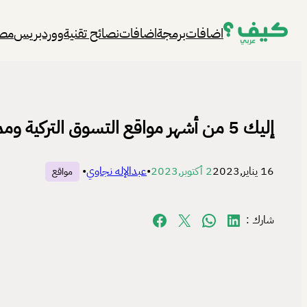
تخطى
اضافات
برمجة
اضافات
نصائح تقنية
ووردبريس
مصا
إلى
المحتوى
إليك 5 من أشهر مواقع التسوق التركية ومميزاتها
16 يناير,2023
2 أكتوبر,2023
•
عبدالإله نجاوي
•
مواقع
Share on Facebook
Share on X
Share on WhatsApp
Share on LinkedIn
شارك :