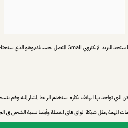
بعدها قم بالدخول إلى حسابك في جوجل كما هو موضح,وطبعا ستجد الب
التي تواجد بها الهاتف بكثرة استخدم الرابط المشار إليه وقم بتس
المهمة ,مثل شبكة الواي فاي المتصلة وأيضا نسبة الشحن في الج