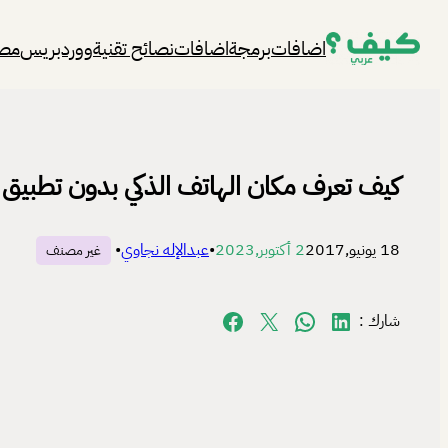
تخطى
اضافات
برمجة
اضافات
نصائح تقنية
ووردبريس
مصا
إلى
المحتوى
كيف تعرف مكان الهاتف الذكي بدون تطبيق 
18 يونيو,2017
2 أكتوبر,2023
•
عبدالإله نجاوي
•
غير مصنف
Share on Facebook
Share on X
Share on WhatsApp
Share on LinkedIn
شارك :