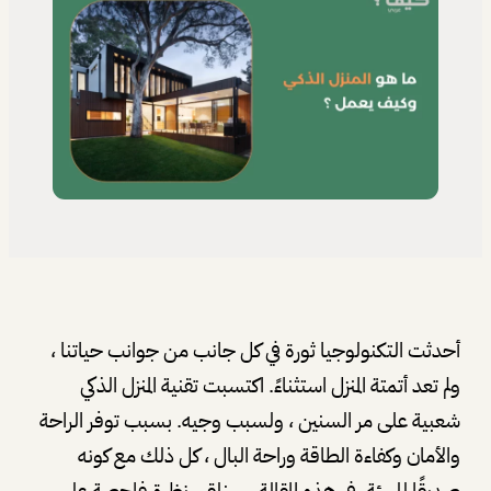
أحدثت التكنولوجيا ثورة في كل جانب من جوانب حياتنا ،
ولم تعد أتمتة المنزل استثناءً. اكتسبت تقنية المنزل الذكي
شعبية على مر السنين ، ولسبب وجيه. بسبب توفر الراحة
والأمان وكفاءة الطاقة وراحة البال ، كل ذلك مع كونه
صديقًا للبيئة. في هذه المقالة ، سنلقي نظرة فاحصة على