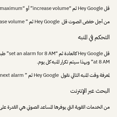
قل Hey Google ثم “increase volume” أو “increase volume to maximum” من أجل رفع الصوت إلى الحد الأقصى.
من أجل خفض الصوت قل Hey Google ثم ” decrease volume” أو “decrease volume to minimum” من أجل خفض الصوت إلى أقصى ما يمكن.
التحكم في المنبه
at 8 AM” وبهذا سيتم تكرار المنبه كل يوم.
لمعرفة وقت المنبه التالي نقول Hey Google ثم ” when is my next alarm? ” والإلغاء المنبه نقول ” cancel alarm for [وقت] ” .
البحث عبر الإنترنت
من الخدمات القوية التي يوفرها المساعد الصوتي هي القدرة ع