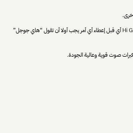
خرى.
طبعا قبل إعطاء أي أمر فإن جهاز جوجل هو يحتاج إلى إستقبال الكلمة السحرية أو كلمة التفعيل ,وهذه الكلمة ببساطة هي Hi Google أي قبل إعطاء أي أمر يجب أولا أن تقول “هاي جوجل”
كبرات صوت قوية وعالية الجودة.