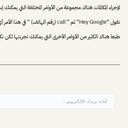
لإجراء المكالمات هناك مجموعة من الأوامر المختلفة التي يمكنك
نقول “Hey Google” ثم ” call (رقم الهاتف) ” في هذا الأمر أي call يجب تحديد أو تزويد المساعد الصوتي بالرقم الذي تريد , أو يمكنك الإستعانة بهذا الأمر ” call (إسم جهة الإتصال) ” .
طبعا هناك الكثير من الأوامر الأخرى التي يمكنك تجربتها لكن نك
كتابة بريدك الإلكتروني…