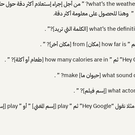
pla [إسم الإغنية] ” .