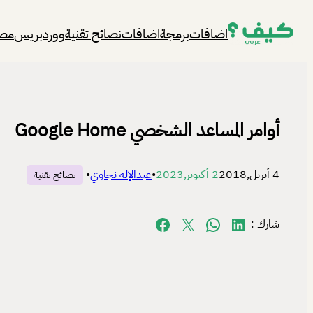
تخطى
اضافات
برمجة
اضافات
نصائح تقنية
ووردبريس
مصا
إلى
المحتوى
أوامر المساعد الشخصي Google Home
4 أبريل,2018
2 أكتوبر,2023
•
عبدالإله نجاوي
•
نصائح تقنية
Share on Facebook
Share on X
Share on WhatsApp
Share on LinkedIn
شارك :