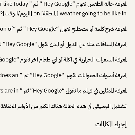
weather going to be like in [المنطقة] on [اليوم/الوقت]? ” وهذا للحصول على معلومة أكثر دقة.
لمعرفة شرح كلمة أو مصطلح نقول “Hey Google ” ثم “what’s the definition of [الكلمة التي تريد]?” .
لمعرفة المسافات مثلا بين الدول أو المدن نقول “Hey Google” ثم ” how far is [مكان] from [مكان أخر]? ” .
لمعرفة السعرات الحرارية في أكلة أو أي طعام أخر نقوم “Hey Google” ثم ” how many calories are in [طعام أو أكلة]? ” .
لمعرفة أصوات الحيوانات نقوم “Hey Google” ثم ” what sound does an [حيوان ما] make? ” .
لمعرفة الممثلين في فيلم ما نقول “Hey Google” ثم ” what actors are in [إسم فيلم]? ” .
تشغيل الموسيقى في هذه الحالة هناك الكثير من الأوامر المختلفة مثلا نقول “Hey Google” ثم ” play [إسم المغني] ” أو ” y
إجراء المكالمات