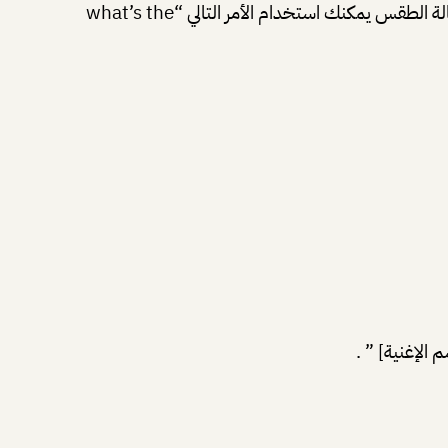
لمعرفة حالة الطقس نقوم “Hey Google ” ثم ” what’s the weather like today? ” من أجل إجراء إستعلام أكثر دقة حول حالة الطقس يمكنك استخدام الأمر التالي “what’s the