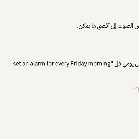
قل Hey Google كالعادة ثم “set an alarm for 8 AM” طبعا يمكنك إختيار الوقت الذي تريد , أيضا لجعل هذا المنبه يعمل بشكل يومي قل “set an alarm for every Friday morning