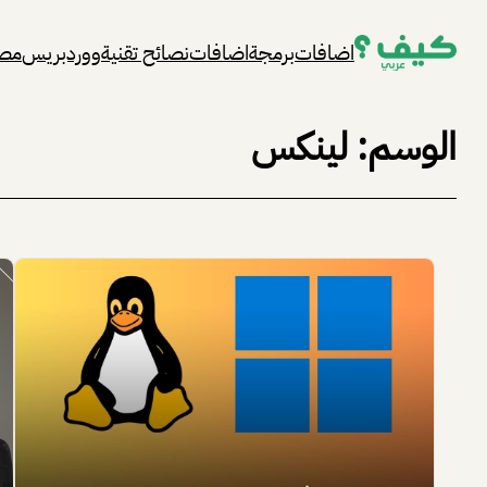
تخطى
اضافات
برمجة
اضافات
نصائح تقنية
ووردبريس
مصا
إلى
المحتوى
الوسم:
لينكس