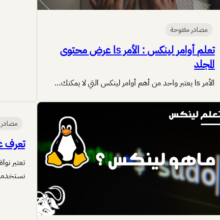
مصادر مفتوحة
تعلم أوامر لينكس : الأمر ls عرض محتوى
المجلد
الأمر ls يعتبر واحد من أهم أوامر لينكس التي لا يمكنك…
مصادر 
تعرف على SteamOS المب
تعتبر نوا
نستخدمه