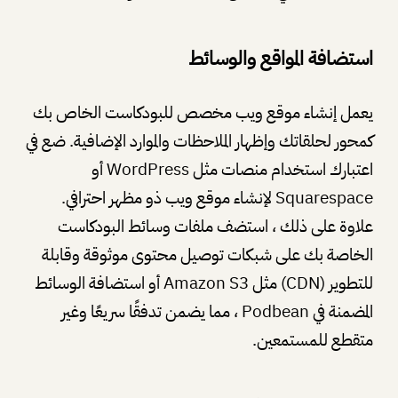
استضافة المواقع والوسائط
يعمل إنشاء موقع ويب مخصص للبودكاست الخاص بك
كمحور لحلقاتك وإظهار الملاحظات والموارد الإضافية. ضع في
اعتبارك استخدام منصات مثل WordPress أو
Squarespace لإنشاء موقع ويب ذو مظهر احترافي.
علاوة على ذلك ، استضف ملفات وسائط البودكاست
الخاصة بك على شبكات توصيل محتوى موثوقة وقابلة
للتطوير (CDN) مثل Amazon S3 أو استضافة الوسائط
المضمنة في Podbean ، مما يضمن تدفقًا سريعًا وغير
متقطع للمستمعين.