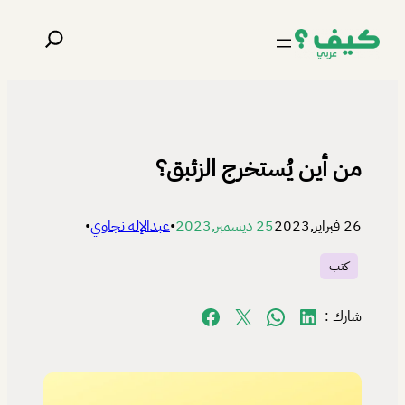
تخطى
البحث
إلى
المحتوى
من أين يُستخرج الزئبق؟
26 فبراير,2023
25 ديسمبر,2023
•
عبدالإله نجاوي
•
كتب
Share on Facebook
Share on X
Share on WhatsApp
Share on LinkedIn
شارك :