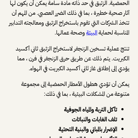
الحمضية. الزئبق في حد ذاته مادة سامة يمكن أن يكون لها
آثار صحية خطيرة ، بما في ذلك الضرر العصبي. من المهم أن
تتخذ الشركات التي تقوم باستخراج الزئبق ومعالجته التدابير
المناسبة لحماية
البيئة
وصحة عمالها.
تنتج عملية تسخين الزنجفر لاستخراج الزئبق ثاني أكسيد
الكبريت. يتم ذلك عن طريق حرق الزنجفر في فرن ، مما
يؤدي إلى إطلاق غاز ثاني أكسيد الكبريت في الهواء.
يمكن أن تؤدي هطول الأمطار الحمضية إلى مجموعة
متنوعة من المشكلات البيئية ، بما في ذلك:
تآكل التربة والمياه الجوفية
تلف الغابات والنباتات
الإضرار بالمباني والبنية التحتية